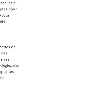
faciles à
optez pour
z-vous
été.
nettes de
r des
verres
vilégiez des
ple, les
les