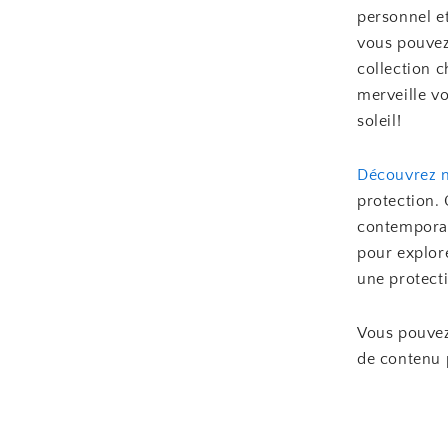
personnel et
vous pouvez 
collection 
merveille vo
soleil!
Découvrez n
protection. 
contemporain
pour explor
une protecti
Vous pouvez
de contenu 