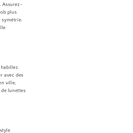
e. Assurez-
bob plus
e symétrie.
lle
habillez.
er avec des
n ville,
 de lunettes
style