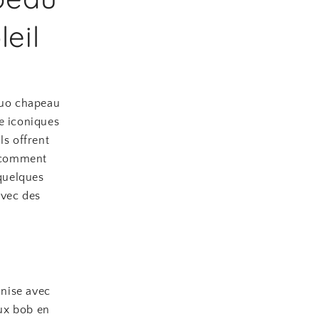
eil
 duo chapeau
e iconiques
ls offrent
, comment
quelques
avec des
onise avec
ux bob en