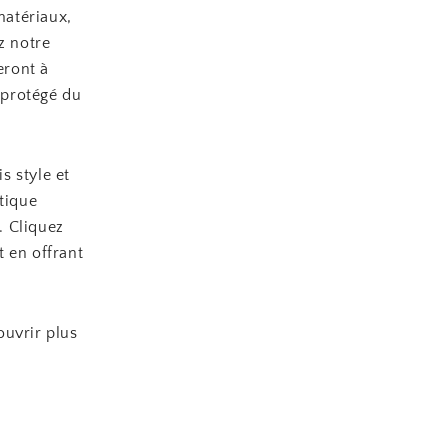
matériaux,
z notre
eront à
t protégé du
s style et
tique
. Cliquez
 en offrant
uvrir plus