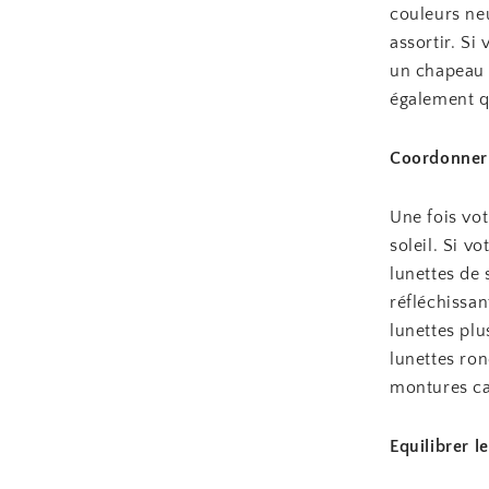
couleurs neu
assortir. Si
un chapeau 
également qu
Coordonner 
Une fois vot
soleil. Si v
lunettes de
réfléchissan
lunettes plu
lunettes ron
montures ca
Equilibrer l