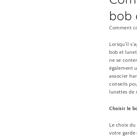
bob 
Comment com
Lorsqu’il s’
bob et lune
ne se conten
également un
associer ha
conseils po
lunettes de s
Choisir le 
Le choix du
votre garde