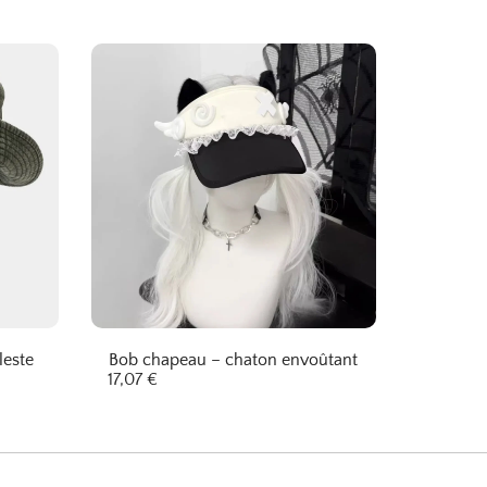
leste
Bob chapeau – chaton envoûtant
17,07
€