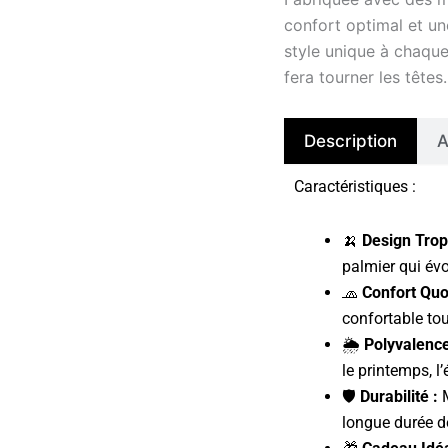
confort optimal et un
style unique à chaque
fera tourner les têtes.
Description
A
Caractéristiques :
🍌
Design Tropi
palmier qui évo
🧢
Confort Quot
confortable tou
🌦️
Polyvalence
le printemps, l’
🛡️
Durabilité :
M
longue durée d