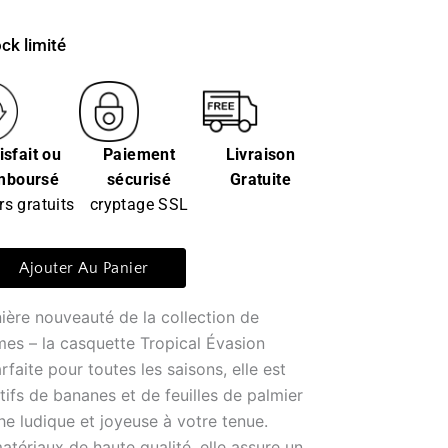
ck limité
isfait ou
Paiement
Livraison
mboursé
sécurisé
Gratuite
rs gratuits
cryptage SSL
Ajouter Au Panier
ière nouveauté de la collection de
es – la casquette Tropical Évasion
rfaite pour toutes les saisons, elle est
fs de bananes et de feuilles de palmier
he ludique et joyeuse à votre tenue.
tériaux de haute qualité, elle assure un