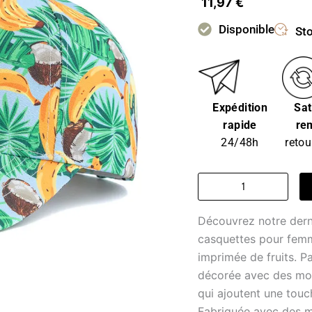
11,97
€
Disponible
Sto
Expédition
Sat
rapide
re
24/48h
retou
quantité
de
Bob
Découvrez notre dern
chapeau
-
casquettes pour femm
tropical
imprimée de fruits. Pa
évasion
décorée avec des moti
qui ajoutent une touc
Fabriquée avec des ma