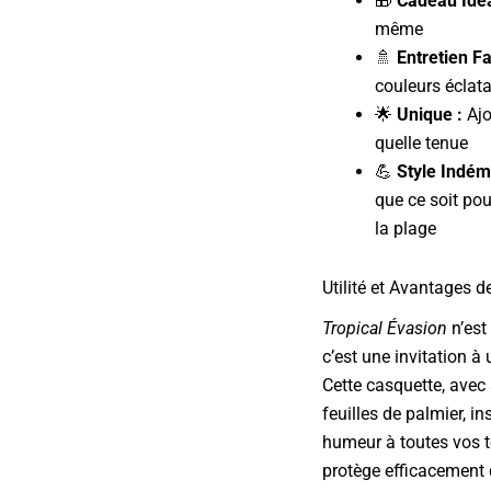
🎁
Cadeau Idéa
même
🚿
Entretien Fa
couleurs éclat
🌟
Unique :
Ajo
quelle tenue
💪
Style Indém
que ce soit pou
la plage
Utilité et Avantages d
Tropical Évasion
n’est
c’est une invitation à
Cette casquette, avec
feuilles de palmier, i
humeur à toutes vos te
protège efficacement d